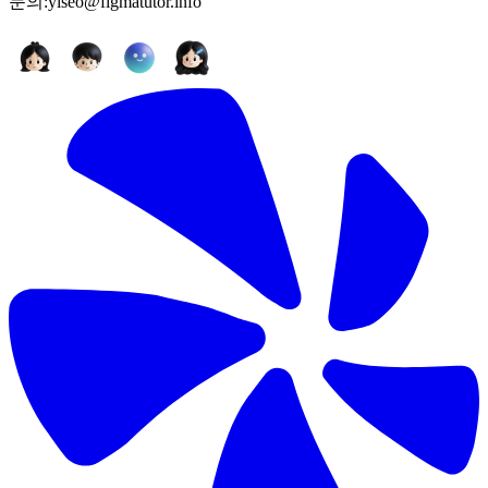
문의:yiseo@figmatutor.info