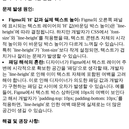
문제 발생 원인:
Figma의 'H' 값과 실제 텍스트 높이:
Figma의 오른쪽 패널
에 표시되는 텍스트 레이어의 'H' 값(바운딩 박스 높이)은 `line-
height`에 따라 결정됩니다. 하지만 개발자가 CSS에서 `font-
size`와 `line-height`를 적용했을 때, 텍스트 콘텐츠 자체의 시각
적 높이와 이 바운딩 박스 높이가 다르게 느껴질 수 있습니다.
특히 `line-height`가 `font-size`보다 작게 설정되면, 텍스트가 겹
치거나 잘리는 문제가 발생할 수 있습니다.
패딩 해석의 혼란:
디자이너가 Figma에서 텍스트 레이어 주
변에 시각적으로 확보한 공간을 '패딩'으로 생각할 때, 개발자
는 `line-height`로 인해 이미 텍스트 자체에 포함된 여백을 고려
해야 합니다. 이로 인해 디자이너가 의도한 패딩 값과 개발자
가 구현하는 패딩 값 사이에 오차가 발생할 수 있습니다. 예를
들어, Figma에서 텍스트 박스 상하단에 10px의 여백이 보인다
고 해서 개발자가 `padding-top: 10px; padding-bottom: 10px;`를
적용하면, `line-height`로 인한 여백 때문에 실제로는 더 많은
공간이 생길 수 있습니다.
해결 및 권장 사항: