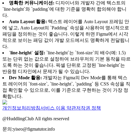
명확한 커뮤니케이션:
디자이너와 개발자 간에 텍스트의
`line-height`와 `padding`에 대한 기준을 명확히 합의해야 합니
다.
Auto Layout 활용:
텍스트 레이어를 Auto Layout 프레임 안
에 넣고, Auto Layout의 `Padding` 속성을 사용하여 명시적으로
패딩을 정의하는 것이 좋습니다. 이렇게 하면 Figma에서 시각
적으로 보이는 패딩 값이 개발 모드에서도 명확하게 전달됩니
다.
`line-height` 설정:
`line-height`는 `font-size`의 배수(예: 1.5)
또는 단위 없는 값으로 설정하여 브라우저의 기본 동작을 따르
도록 하는 것이 좋습니다. 픽셀 단위로 고정된 `line-height`는
반응형 디자인에서 문제가 될 수 있습니다.
Dev Mode 활용:
개발자는 Figma의 Dev Mode를 통해 텍스
트 레이어의 `font-size`, `line-height`, `padding` 등 CSS 속성을 직
접 확인할 수 있으므로, 이를 기준으로 구현하는 것이 가장 정
확합니다.
개인정보처리방침
서비스 이용 약관
저작권 정책
@HuddlingClub All rights reserved
문의:yiseo@figmatutor.info